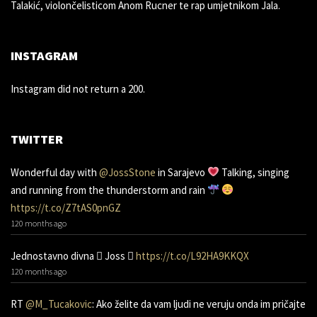
Talakić, violončelisticom Anom Rucner te rap umjetnikom Jala.
INSTAGRAM
Instagram did not return a 200.
TWITTER
Wonderful day with
@JossStone
in Sarajevo
Talking, singing
and running from the thunderstorm and rain
https://t.co/Z7tAS0pnGZ
120 months ago
Jednostavno divna 󾌧 Joss 󾬑
https://t.co/L92HA9KKQX
120 months ago
RT
@M_Tucakovic
: Ako želite da vam ljudi ne veruju onda im pričajte