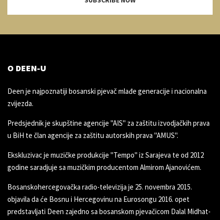
SUBSCRIBE NOW
O DEEN-U
Deen je najpoznatiji bosanski pjevač mlađe generacije i nacionalna
zvijezda.
Predsjednik je skupštine agencije "AIS" za zaštitu izvodjačkih prava
u BiH te član agencije za zaštitu autorskih prava "AMUS".
Ekskluzivac je muzičke produkcije "Tempo" iz Sarajeva te od 2012
godine saradjuje sa muzičkim producentom Almirom Ajanovićem.
Bosanskohercegovačka radio-televizija je 25. novembra 2015.
objavila da će Bosnu i Hercegovinu na Eurosongu 2016. opet
predstavljati Deen zajedno sa bosanskom pjevačicom Dalal Midhat-