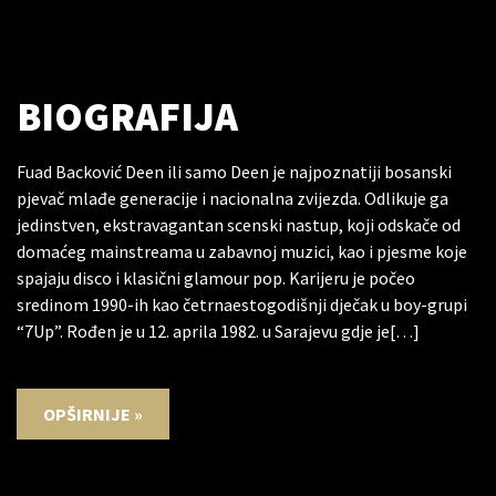
BIOGRAFIJA
Fuad Backović Deen ili samo Deen je najpoznatiji bosanski
pjevač mlađe generacije i nacionalna zvijezda. Odlikuje ga
jedinstven, ekstravagantan scenski nastup, koji odskače od
domaćeg mainstreama u zabavnoj muzici, kao i pjesme koje
spajaju disco i klasični glamour pop. Karijeru je počeo
sredinom 1990-ih kao četrnaestogodišnji dječak u boy-grupi
“7Up”. Rođen je u 12. aprila 1982. u Sarajevu gdje je[…]
OPŠIRNIJE »