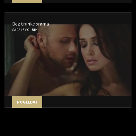
Bez trunke srama
SARAJEVO, BIH
POGLEDAJ