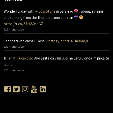
Wonderful day with
@JossStone
in Sarajevo
Talking, singing
and running from the thunderstorm and rain
https://t.co/Z7tAS0pnGZ
121 months ago
Jednostavno divna 󾌧 Joss 󾬑
https://t.co/L92HA9KKQX
121 months ago
RT
@M_Tucakovic
: Ako želite da vam ljudi ne veruju onda im pričajte
istinu.
121 months ago