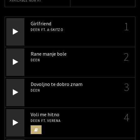
AVAILABLE NOW AT
1
Girlfriend
DEEN FT. A-SKITZO
2
Rane manje bole
DEEN
3
Dovoljno te dobro znam
DEEN
4
Voli me hitno
DEEN FT. VERENA