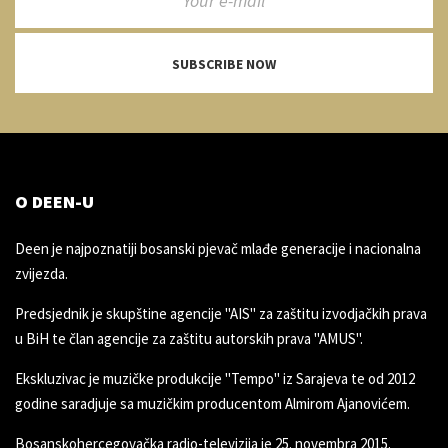
SUBSCRIBE NOW
O DEEN-U
Deen je najpoznatiji bosanski pjevač mlađe generacije i nacionalna
zvijezda.
Predsjednik je skupštine agencije "AIS" za zaštitu izvodjačkih prava
u BiH te član agencije za zaštitu autorskih prava "AMUS".
Ekskluzivac je muzičke produkcije "Tempo" iz Sarajeva te od 2012
godine saradjuje sa muzičkim producentom Almirom Ajanovićem.
Bosanskohercegovačka radio-televizija je 25. novembra 2015.