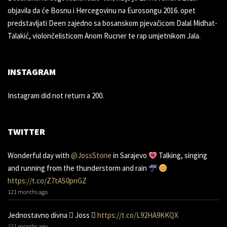
objavila da će Bosnu i Hercegovinu na Eurosongu 2016. opet
predstavljati Deen zajedno sa bosanskom pjevačicom Dalal Midhat-
Talakić, violončelisticom Anom Rucner te rap umjetnikom Jala.
INSTAGRAM
Instagram did not return a 200.
TWITTER
Wonderful day with
@JossStone
in Sarajevo
Talking, singing
and running from the thunderstorm and rain
https://t.co/Z7tAS0pnGZ
121 months ago
Jednostavno divna 󾌧 Joss 󾬑
https://t.co/L92HA9KKQX
121 months ago