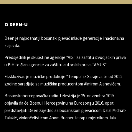
O DEEN-U
Deen je najpoznatiji bosanski pjevač mlađe generacije i nacionalna
zvijezda.
Predsjednik je skupštine agencije "AIS" za zaštitu izvodjačkih prava
u BiH te član agencije za zaštitu autorskih prava "AMUS".
Ekskluzivac je muzičke produkcije "Tempo" iz Sarajeva te od 2012
godine saradjuje sa muzičkim producentom Almirom Ajanovićem.
Bosanskohercegovačka radio-televizija je 25. novembra 2015.
objavila da će Bosnu i Hercegovinu na Eurosongu 2016. opet
predstavljati Deen zajedno sa bosanskom pjevačicom Dalal Midhat-
Talakić, violončelisticom Anom Rucner te rap umjetnikom Jala.