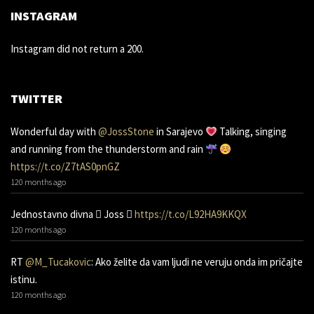
INSTAGRAM
Instagram did not return a 200.
TWITTER
Wonderful day with
@JossStone
in Sarajevo
Talking, singing
and running from the thunderstorm and rain
https://t.co/Z7tAS0pnGZ
120 months ago
Jednostavno divna 󾌧 Joss 󾬑
https://t.co/L92HA9KKQX
120 months ago
RT
@M_Tucakovic
: Ako želite da vam ljudi ne veruju onda im pričajte
istinu.
120 months ago